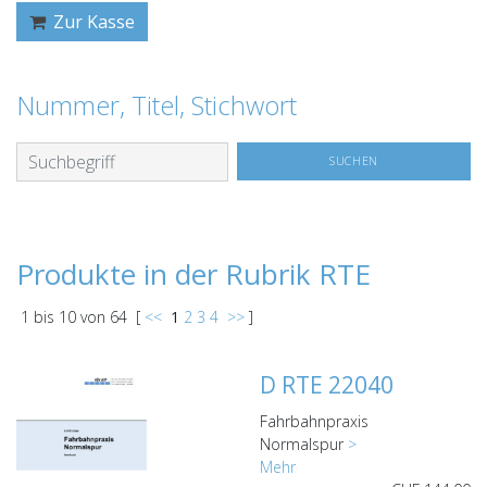
Zur Kasse
Nummer, Titel, Stichwort
Produkte in der Rubrik RTE
1
bis
10
von
64
[
<<
1
2
3
4
>>
]
D RTE 22040
Fahrbahnpraxis
Normalspur
>
Mehr