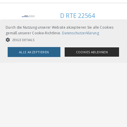
D RTE 22564
Standardausführung
Durch die Nutzung unserer Website akzeptieren Sie alle Cookies
von Weichen -
gemäß unserer Cookie-Richtlinie.
Datenschutzerklärung
Meterspur,
ZEIGE DETAILS
Technische
Spezifikation
> Mehr
ALLE AKZEPTIEREN
COOKIES ABLEHNEN
CHF
234.00
UNBEDINGT NOTWENDIGE COOKIES
LEISTUNGSCOOKIES
Download
TARGETING-COOKIES
Gebunden A4
Loseblätter mit Ordner A5
Unbedingt notwendige Cookies
Leistungscookies
Targeting-Cookies
Streng notwendige Cookies ermöglichen die Kernfunktionen der
Website wie Benutzeranmeldung und Kontoverwaltung. Die Website
kann ohne die unbedingt erforderlichen Cookies nicht ordnungsgemäß