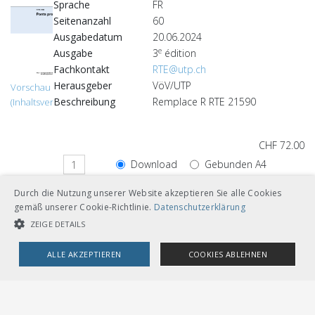
Sprache
FR
Seitenanzahl
60
Ausgabedatum
20.06.2024
e
Ausgabe
3
édition
Fachkontakt
RTE@utp.ch
Herausgeber
VöV/UTP
Vorschau
Beschreibung
Remplace R RTE 21590
(Inhaltsverzeichnis)
CHF 72.00
Download
Gebunden A4
Durch die Nutzung unserer Website akzeptieren Sie alle Cookies
Loseblätter mit Ordner A5
gemäß unserer Cookie-Richtlinie.
Datenschutzerklärung
ZEIGE DETAILS
ALLE AKZEPTIEREN
COOKIES ABLEHNEN
Andere Sprachversionen
UNBEDINGT NOTWENDIGE COOKIES
LEISTUNGSCOOKIES
CHF 72.00
TARGETING-COOKIES