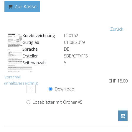
Zur Kasse
Zurück
Kurzbezeichnung
I-50162
Gültig ab
01.08.2019
Sprache
DE
Ersteller
SBB/CFF/FFS
Seitenanzahl
5
Vorschau
CHF 18.00
(Inhaltsverzeichnis)
Download
Loseblätter mit Ordner A5