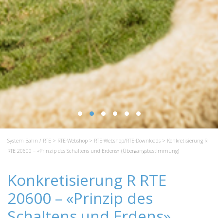
System Bahn / RTE
>
RTE-Webshop
>
RTE-Webshop/RTE-Downloads
> Konkretisierung R
RTE 20600 – «Prinzip des Schaltens und Erdens» (Übergangsbestimmung)
Konkretisierung R RTE
20600 – «Prinzip des
Schaltens und Erdens»