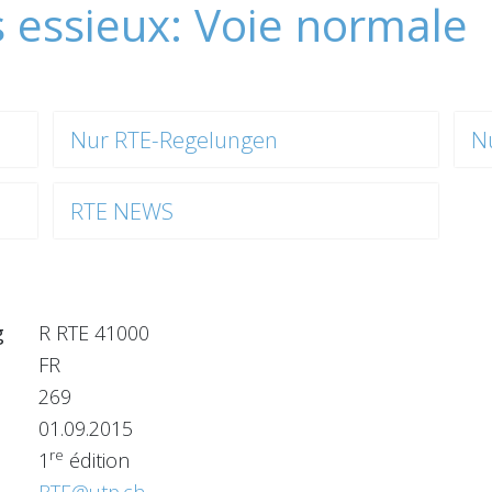
 essieux: Voie normale
Nur RTE-Regelungen
N
RTE NEWS
g
R RTE 41000
FR
269
01.09.2015
re
1
édition