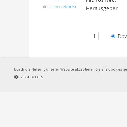
Fachkontakt
(Inhaltsverzeichnis)
Herausgeber
Dow
Andere Sprachversionen
Durch die Nutzung unserer Website akzeptieren Sie alle Cookies ge
ZEIGE DETAILS
UNBEDINGT NOTWENDIGE COOKIES
LEISTUNGSCOOKIES
Dow
Deutsch
Unbedi
Streng notwendige Cookies ermöglichen die Kernfunktionen der Websi