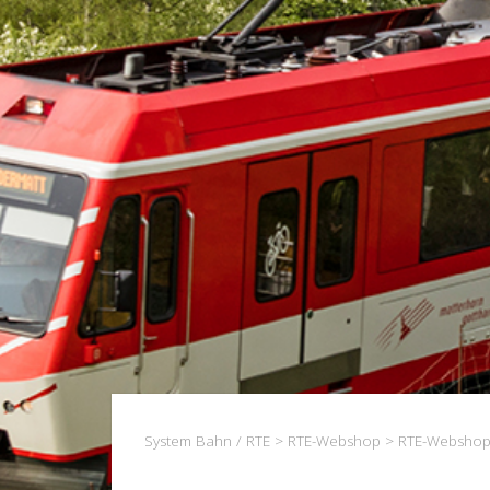
System Bahn / RTE
>
RTE-Webshop
>
RTE-Webshop