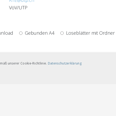
RTE@utp.ch
VöV/UTP
nload
Gebunden A4
Loseblätter mit Ordner
mäß unserer Cookie-Richtlinie.
Datenschutzerklärung
TARGETING-COOKIES
nload
Gebunden A4
Loseblätter mit Ordner
ngt notwendige Cookies
Leistungscookies
Targeting-Cookies
te wie Benutzeranmeldung und Kontoverwaltung. Die Website kann ohne die unbed