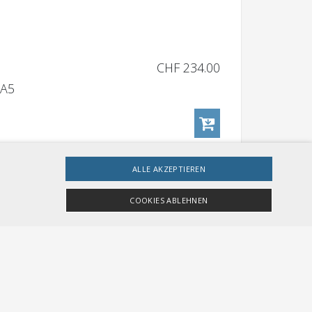
CHF 234.00
 A5
ALLE AKZEPTIEREN
COOKIES ABLEHNEN
CHF 234.00
 A5
ingt erforderlichen Cookies nicht ordnungsgemäß