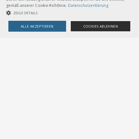
gemäß unserer Cookie-Richtlinie.
Datenschutzerklärung
ZEIGE DETAILS
Andere Sprachversionen
ALLE AKZEPTIEREN
COOKIES ABLEHNEN
CHF 234.00
UNBEDINGT NOTWENDIGE COOKIES
LEISTUNGSCOOKIES
Download
Gebunden A4
Deutsch
TARGETING-COOKIES
Loseblätter mit Ordner A5
Unbedingt notwendige Cookies
Leistungscookies
Targeting-Cookies
Streng notwendige Cookies ermöglichen die Kernfunktionen der
Website wie Benutzeranmeldung und Kontoverwaltung. Die Website
kann ohne die unbedingt erforderlichen Cookies nicht ordnungsgemäß
verwendet werden.
Provider /
Name
Ablauf
Beschreibung
Domain
VERBAND ÖFFENTLICHER VERKEHR
Dählhölzliweg 12
CookieScriptConsent
1
Dieses Cookie wird vom
CookieScript
CH-3005 Bern
Monat
Cookie-Script.com-Dienst
.voev.ch