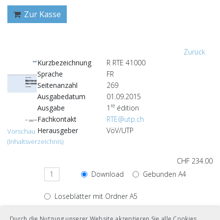
Zur Kasse
Zurück
Kurzbezeichnung
R RTE 41000
Sprache
FR
Seitenanzahl
269
Ausgabedatum
01.09.2015
re
Ausgabe
1
édition
Fachkontakt
RTE@utp.ch
Herausgeber
VöV/UTP
Vorschau
(Inhaltsverzeichnis)
CHF 234.00
Download
Gebunden A4
Loseblätter mit Ordner A5
Durch die Nutzung unserer Website akzeptieren Sie alle Cookies