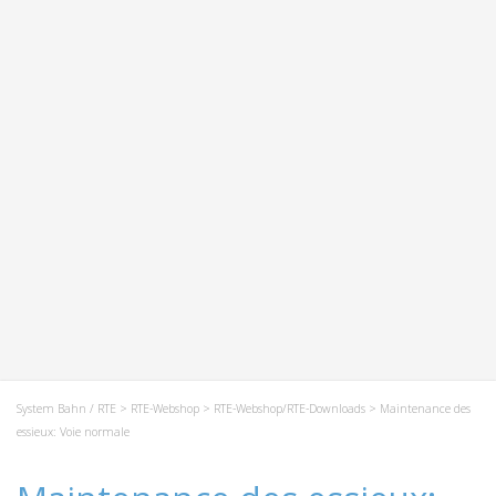
System Bahn / RTE
>
RTE-Webshop
>
RTE-Webshop/RTE-Downloads
> Maintenance des
essieux: Voie normale