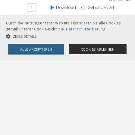
Download
Gebunden A4
Loseblätter mit Ordner A5
Durch die Nutzung unserer Website akzeptieren Sie alle Cookies
gemäß unserer Cookie-Richtlinie.
Datenschutzerklärung
ZEIGE DETAILS
ALLE AKZEPTIEREN
COOKIES ABLEHNEN
Andere Sprachversionen
UNBEDINGT NOTWENDIGE COOKIES
LEISTUNGSCOOKIES
CHF 234.00
TARGETING-COOKIES
Download
Gebunden A4
Französisch
Loseblätter mit Ordner A5
Unbedingt notwendige Cookies
Leistungscookies
Targeting-Cookies
Streng notwendige Cookies ermöglichen die Kernfunktionen der
Website wie Benutzeranmeldung und Kontoverwaltung. Die Website
kann ohne die unbedingt erforderlichen Cookies nicht ordnungsgemäß
verwendet werden.