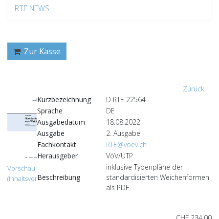
RTE NEWS
Zur Kasse
Zurück
Kurzbezeichnung
D RTE 22564
Sprache
DE
Ausgabedatum
18.08.2022
Ausgabe
2. Ausgabe
Fachkontakt
RTE@voev.ch
Herausgeber
VöV/UTP
inklusive Typenpläne der
Vorschau
Beschreibung
standardisierten Weichenformen
(Inhaltsverzeichnis)
als PDF
CHF 234.00