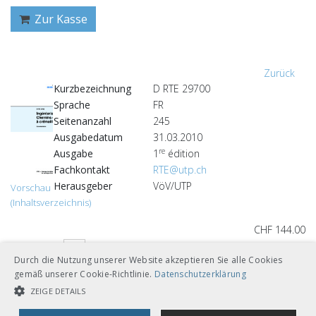
Zur Kasse
Zurück
Kurzbezeichnung
D RTE 29700
Sprache
FR
Seitenanzahl
245
Ausgabedatum
31.03.2010
re
Ausgabe
1
édition
Fachkontakt
RTE@utp.ch
Herausgeber
VöV/UTP
Vorschau
(Inhaltsverzeichnis)
CHF 144.00
Download
Gebunden A4
Durch die Nutzung unserer Website akzeptieren Sie alle Cookies
gemäß unserer Cookie-Richtlinie.
Datenschutzerklärung
Loseblätter mit Ordner A5
ZEIGE DETAILS