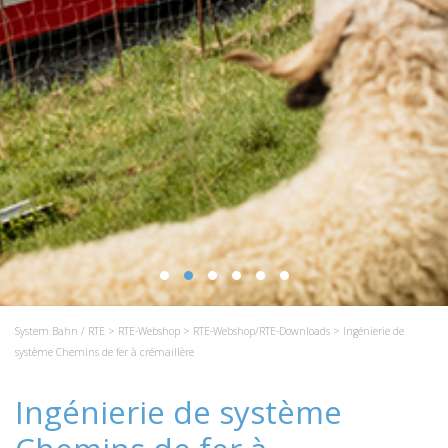
System Bahn / RTE
>
RTE-Webshop
>
RTE-Webshop/RTE-Downloads
> Ingénierie de
système Chemins de fer à crémaillère
Ingénierie de système