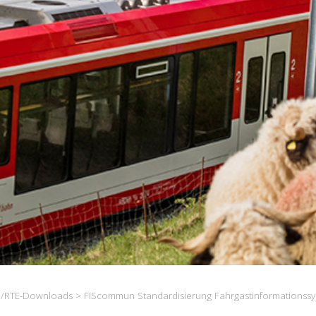
/RTE-Downloads
> FIScommun Standardisierung Fahrgastinformationss