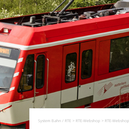
System Bahn / RTE
>
RTE-Webshop
>
RTE-Webshop