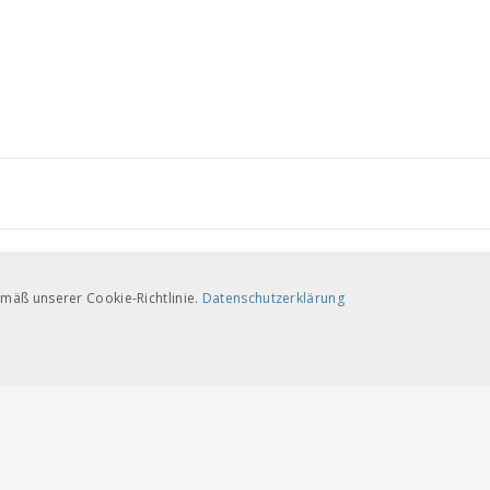
mäß unserer Cookie-Richtlinie.
Datenschutzerklärung
TARGETING-COOKIES
ngt notwendige Cookies
Leistungscookies
Targeting-Cookies