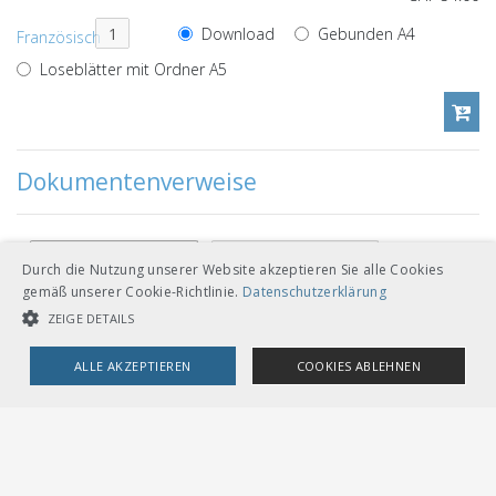
Download
Gebunden A4
Französisch
Loseblätter mit Ordner A5
Dokumentenverweise
Untergeordnete
Weiterführende
Durch die Nutzung unserer Website akzeptieren Sie alle Cookies
gemäß unserer Cookie-Richtlinie.
Datenschutzerklärung
D RTE
Fogli di rilevamento delle misure di
>
ZEIGE DETAILS
22056 A1
controllo (modulo 4321)
Mehr
ALLE AKZEPTIEREN
COOKIES ABLEHNEN
R I-22250
UNBEDINGT NOTWENDIGE COOKIES
LEISTUNGSCOOKIES
D I-AT-SAL
TARGETING-COOKIES
W107