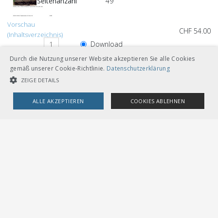
Seitenanzahl
49
Vorschau
CHF 54.00
(Inhaltsverzeichnis)
Download
Durch die Nutzung unserer Website akzeptieren Sie alle Cookies
Loseblätter mit Ordner A5
gemäß unserer Cookie-Richtlinie.
Datenschutzerklärung
ZEIGE DETAILS
ALLE AKZEPTIEREN
COOKIES ABLEHNEN
Andere Sprachversionen
UNBEDINGT NOTWENDIGE COOKIES
LEISTUNGSCOOKIES
TARGETING-COOKIES
CHF 54.00
Download
Französisch
Loseblätter mit Ordner A5
Unbedingt notwendige Cookies
Leistungscookies
Targeting-Cookies
Streng notwendige Cookies ermöglichen die Kernfunktionen der
Website wie Benutzeranmeldung und Kontoverwaltung. Die Website