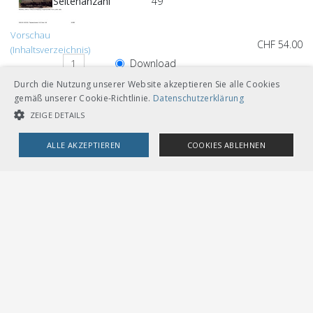
Seitenanzahl
49
Vorschau
CHF 54.00
(Inhaltsverzeichnis)
Download
Durch die Nutzung unserer Website akzeptieren Sie alle Cookies
Loseblätter mit Ordner A5
gemäß unserer Cookie-Richtlinie.
Datenschutzerklärung
ZEIGE DETAILS
ALLE AKZEPTIEREN
COOKIES ABLEHNEN
Andere Sprachversionen
UNBEDINGT NOTWENDIGE COOKIES
LEISTUNGSCOOKIES
TARGETING-COOKIES
CHF 54.00
Download
Französisch
Loseblätter mit Ordner A5
Unbedingt notwendige Cookies
Leistungscookies
Targeting-Cookies
Streng notwendige Cookies ermöglichen die Kernfunktionen der
Website wie Benutzeranmeldung und Kontoverwaltung. Die Website