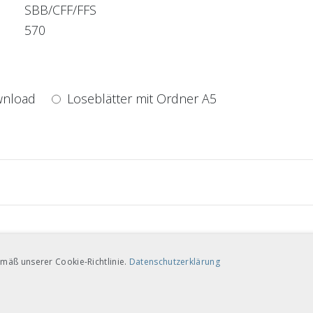
SBB/CFF/FFS
570
nload
Loseblätter mit Ordner A5
nload
Loseblätter mit Ordner A5
mäß unserer Cookie-Richtlinie.
Datenschutzerklärung