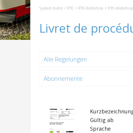
System Bahn / RTE
>
RTE-Webshop
>
RTE-Webshop
Livret de procéd
Alle Regelungen
Abonnemente
Kurzbezeichnun
Gültig ab
Sprache