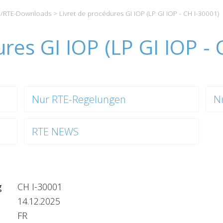
/RTE-Downloads
> Livret de procédures GI IOP (LP GI IOP - CH I-30001)
ures GI IOP (LP GI IOP - 
Nur RTE-Regelungen
N
RTE NEWS
g
CH I-30001
14.12.2025
FR