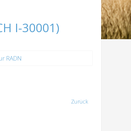
CH I-30001)
ur RADN
Zurück