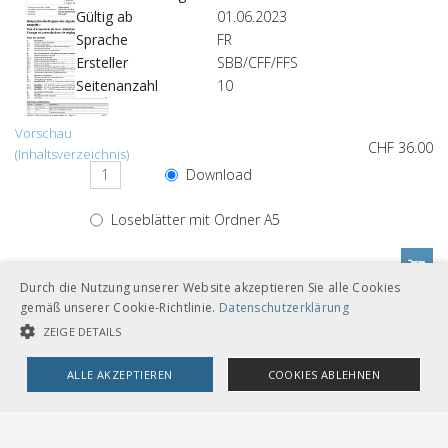
Gültig ab
01.06.2023
Sprache
FR
Ersteller
SBB/CFF/FFS
Seitenanzahl
10
Vorschau
CHF 36.00
(Inhaltsverzeichnis)
Download
Loseblätter mit Ordner A5
Durch die Nutzung unserer Website akzeptieren Sie alle Cookies
gemäß unserer Cookie-Richtlinie.
Datenschutzerklärung
Andere Sprachversionen
ZEIGE DETAILS
ALLE AKZEPTIEREN
COOKIES ABLEHNEN
CHF 36.00
UNBEDINGT NOTWENDIGE COOKIES
LEISTUNGSCOOKIES
Download
Deutsch