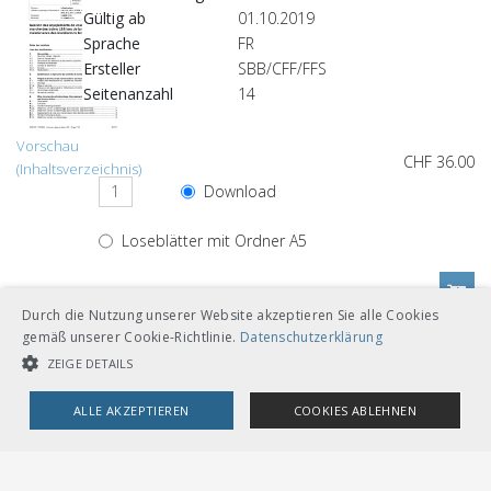
Gültig ab
01.10.2019
Sprache
FR
Ersteller
SBB/CFF/FFS
Seitenanzahl
14
Vorschau
CHF 36.00
(Inhaltsverzeichnis)
Download
Loseblätter mit Ordner A5
Durch die Nutzung unserer Website akzeptieren Sie alle Cookies
gemäß unserer Cookie-Richtlinie.
Datenschutzerklärung
Andere Sprachversionen
ZEIGE DETAILS
ALLE AKZEPTIEREN
COOKIES ABLEHNEN
CHF 36.00
UNBEDINGT NOTWENDIGE COOKIES
LEISTUNGSCOOKIES
Download
Deutsch