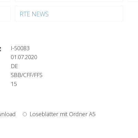
RTE NEWS
g
I-50083
01.07.2020
DE
SBB/CFF/FFS
15
nload
Loseblätter mit Ordner A5