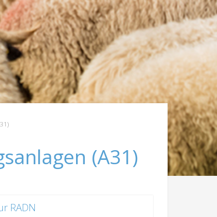
31)
sanlagen (A31)
ur RADN