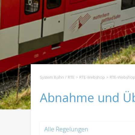
System Bahn / RTE
>
RTE-Webshop
>
RTE-Webshop
Abnahme und Üb
Alle Regelungen