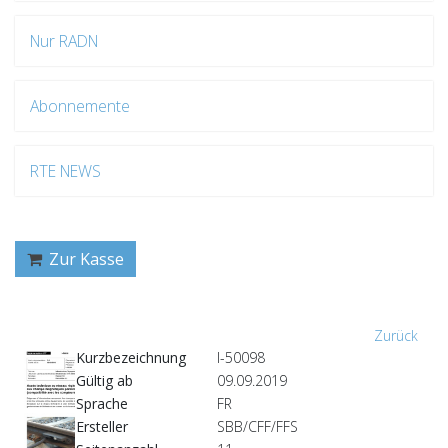
Nur RADN
Abonnemente
RTE NEWS
Zur Kasse
Zurück
Kurzbezeichnung
I-50098
Gültig ab
09.09.2019
Sprache
FR
Ersteller
SBB/CFF/FFS