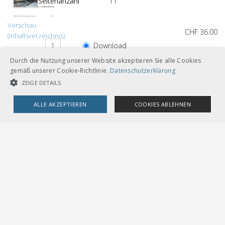
Seitenanzahl
11
Vorschau
CHF 36.00
(Inhaltsverzeichnis)
Download
Durch die Nutzung unserer Website akzeptieren Sie alle Cookies
Loseblätter mit Ordner A5
gemäß unserer Cookie-Richtlinie.
Datenschutzerklärung
ZEIGE DETAILS
ALLE AKZEPTIEREN
COOKIES ABLEHNEN
Andere Sprachversionen
UNBEDINGT NOTWENDIGE COOKIES
LEISTUNGSCOOKIES
TARGETING-COOKIES
CHF 36.00
Download
Deutsch
Loseblätter mit Ordner A5
Unbedingt notwendige Cookies
Leistungscookies
Targeting-Cookies
Streng notwendige Cookies ermöglichen die Kernfunktionen der
Website wie Benutzeranmeldung und Kontoverwaltung. Die Website