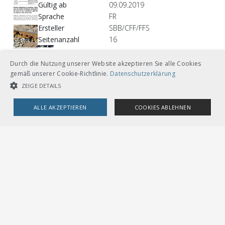
Gültig ab
09.09.2019
Sprache
FR
Ersteller
SBB/CFF/FFS
Seitenanzahl
16
Vorschau
Durch die Nutzung unserer Website akzeptieren Sie alle Cookies
CHF 36.00
gemäß unserer Cookie-Richtlinie.
Datenschutzerklärung
(Inhaltsverzeichnis)
Download
ZEIGE DETAILS
Loseblätter mit Ordner A5
ALLE AKZEPTIEREN
COOKIES ABLEHNEN
UNBEDINGT NOTWENDIGE COOKIES
LEISTUNGSCOOKIES
TARGETING-COOKIES
Andere Sprachversionen
Unbedingt notwendige Cookies
Leistungscookies
CHF 36.00
Targeting-Cookies
Download
Deutsch
Streng notwendige Cookies ermöglichen die Kernfunktionen der
Loseblätter mit Ordner A5