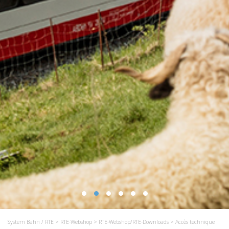
System Bahn / RTE
>
RTE-Webshop
>
RTE-Webshop/RTE-Downloads
> Accès technique