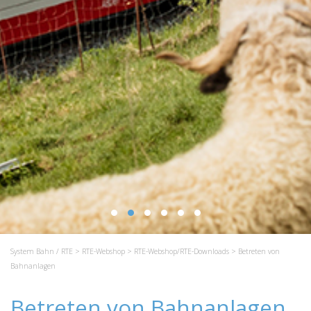
System Bahn / RTE
>
RTE-Webshop
>
RTE-Webshop/RTE-Downloads
> Betreten von
Bahnanlagen
Betreten von Bahnanlagen