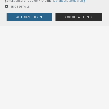
gemäß unserer Cookie-Richtlinie.
Datenschutzerklärung
CHF 18.00
ZEIGE DETAILS
Download
Französisch
ALLE AKZEPTIEREN
COOKIES ABLEHNEN
Loseblätter mit Ordner A5
UNBEDINGT NOTWENDIGE COOKIES
LEISTUNGSCOOKIES
TARGETING-COOKIES
CHF 18.00
Download
Unbedingt notwendige Cookies
Leistungscookies
Italienisch
Targeting-Cookies
Loseblätter mit Ordner A5
Streng notwendige Cookies ermöglichen die Kernfunktionen der
Website wie Benutzeranmeldung und Kontoverwaltung. Die Website
kann ohne die unbedingt erforderlichen Cookies nicht ordnungsgemäß
verwendet werden.
Provider /
Name
Ablauf
Beschreibung
Domain
CookieScriptConsent
1
Dieses Cookie wird vom
CookieScript
Monat
Cookie-Script.com-Dienst
.voev.ch
verwendet, um die