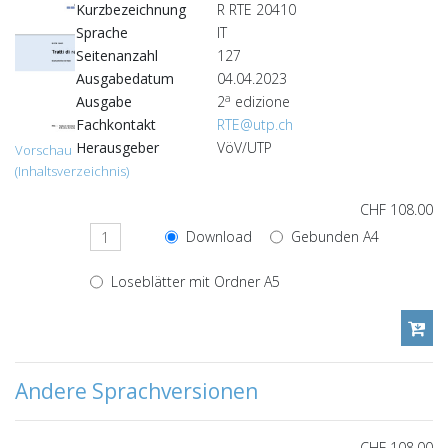
Kurzbezeichnung
R RTE 20410
Sprache
IT
Seitenanzahl
127
Ausgabedatum
04.04.2023
a
Ausgabe
2
edizione
Fachkontakt
RTE@utp.ch
Herausgeber
VöV/UTP
Vorschau
(Inhaltsverzeichnis)
CHF 108.00
Download
Gebunden A4
Loseblätter mit Ordner A5
Andere Sprachversionen
CHF 108.00