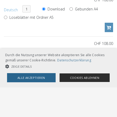
Download
Gebunden A4
Deutsch
Loseblätter mit Ordner A5
CHF 108.00
Download
Gebunden A4
Französisch
Durch die Nutzung unserer Website akzeptieren Sie alle Cookies
gemäß unserer Cookie-Richtlinie.
Datenschutzerklärung
Loseblätter mit Ordner A5
ZEIGE DETAILS
ALLE AKZEPTIEREN
COOKIES ABLEHNEN
Dokumentenverweise
UNBEDINGT NOTWENDIGE COOKIES
LEISTUNGSCOOKIES
TARGETING-COOKIES
Untergeordnete