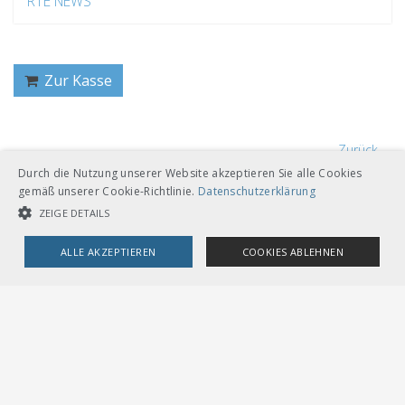
RTE NEWS
Zur Kasse
Zurück
Durch die Nutzung unserer Website akzeptieren Sie alle Cookies
gemäß unserer Cookie-Richtlinie.
Datenschutzerklärung
ZEIGE DETAILS
ALLE AKZEPTIEREN
COOKIES ABLEHNEN
VERBAND ÖFFENTLICHER VERKEHR
UNBEDINGT NOTWENDIGE COOKIES
LEISTUNGSCOOKIES
Dählhölzliweg 12
CH-3005 Bern
Tel. Direktkontakt zum VöV-Team
TARGETING-COOKIES
info@voev.ch
Lageplan
OMBUDSSTELLEN
Unbedingt notwendige Cookies
Leistungscookies
Deutschschweiz