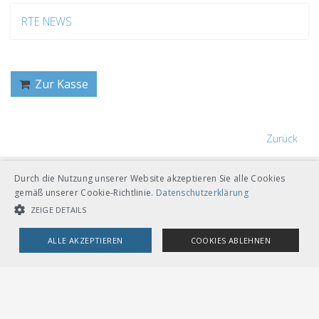
RTE NEWS
Zur Kasse
Zurück
Durch die Nutzung unserer Website akzeptieren Sie alle Cookies
gemäß unserer Cookie-Richtlinie.
Datenschutzerklärung
ZEIGE DETAILS
VERBAND ÖFFENTLICHER VERKEHR
ALLE AKZEPTIEREN
COOKIES ABLEHNEN
Dählhölzliweg 12
CH-3005 Bern
UNBEDINGT NOTWENDIGE COOKIES
LEISTUNGSCOOKIES
Tel. Direktkontakt zum VöV-Team
info@voev.ch
Lageplan
TARGETING-COOKIES