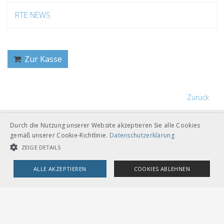
RTE NEWS
Zur Kasse
Zurück
Durch die Nutzung unserer Website akzeptieren Sie alle Cookies
gemäß unserer Cookie-Richtlinie.
Datenschutzerklärung
ZEIGE DETAILS
VERBAND ÖFFENTLICHER VERKEHR
ALLE AKZEPTIEREN
COOKIES ABLEHNEN
Dählhölzliweg 12
CH-3005 Bern
UNBEDINGT NOTWENDIGE COOKIES
LEISTUNGSCOOKIES
Tel. Direktkontakt zum VöV-Team
info@voev.ch
Lageplan
TARGETING-COOKIES