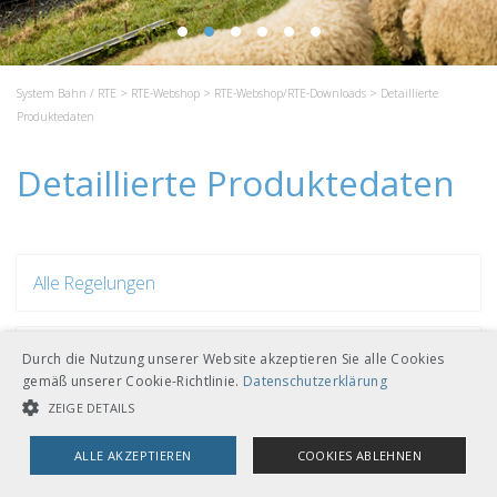
System Bahn / RTE
>
RTE-Webshop
>
RTE-Webshop/RTE-Downloads
> Detaillierte
Produktedaten
Detaillierte Produktedaten
Alle Regelungen
Nur RTE-Regelungen
Durch die Nutzung unserer Website akzeptieren Sie alle Cookies
gemäß unserer Cookie-Richtlinie.
Datenschutzerklärung
ZEIGE DETAILS
Nur RADN
ALLE AKZEPTIEREN
COOKIES ABLEHNEN