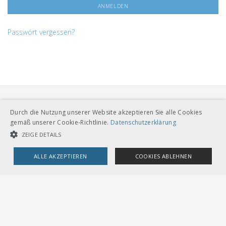
Passwort vergessen?
Durch die Nutzung unserer Website akzeptieren Sie alle Cookies
gemäß unserer Cookie-Richtlinie.
Datenschutzerklärung
ZEIGE DETAILS
VERBAND ÖFFENTLICHER VERKEHR
ALLE AKZEPTIEREN
COOKIES ABLEHNEN
Dählhölzliweg 12
CH-3005 Bern
Tel. Direktkontakt zum VöV-Team
UNBEDINGT NOTWENDIGE COOKIES
LEISTUNGSCOOKIES
info@voev.ch
Lageplan
TARGETING-COOKIES
OMBUDSSTELLEN
Deutschschweiz