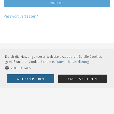
Passwort vergessen?
Durch die Nutzung unserer Website akzeptieren Sie alle Cookies
gemäß unserer Cookie-Richtlinie.
Datenschutzerklärung
ZEIGE DETAILS
VERBAND ÖFFENTLICHER VERKEHR
ALLE AKZEPTIEREN
COOKIES ABLEHNEN
Dählhölzliweg 12
CH-3005 Bern
Tel. Direktkontakt zum VöV-Team
UNBEDINGT NOTWENDIGE COOKIES
LEISTUNGSCOOKIES
info@voev.ch
Lageplan
TARGETING-COOKIES
OMBUDSSTELLEN
Deutschschweiz