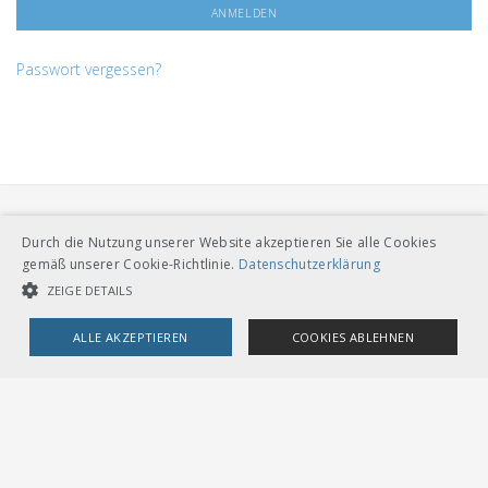
Passwort vergessen?
Durch die Nutzung unserer Website akzeptieren Sie alle Cookies
gemäß unserer Cookie-Richtlinie.
Datenschutzerklärung
ZEIGE DETAILS
VERBAND ÖFFENTLICHER VERKEHR
ALLE AKZEPTIEREN
COOKIES ABLEHNEN
Dählhölzliweg 12
CH-3005 Bern
Tel. Direktkontakt zum VöV-Team
UNBEDINGT NOTWENDIGE COOKIES
LEISTUNGSCOOKIES
info@voev.ch
Lageplan
TARGETING-COOKIES
OMBUDSSTELLEN
Deutschschweiz