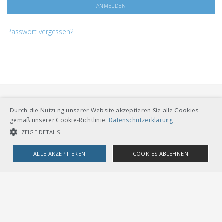
Passwort vergessen?
Durch die Nutzung unserer Website akzeptieren Sie alle Cookies
gemäß unserer Cookie-Richtlinie.
Datenschutzerklärung
ZEIGE DETAILS
VERBAND ÖFFENTLICHER VERKEHR
ALLE AKZEPTIEREN
COOKIES ABLEHNEN
Dählhölzliweg 12
CH-3005 Bern
Tel. Direktkontakt zum VöV-Team
UNBEDINGT NOTWENDIGE COOKIES
LEISTUNGSCOOKIES
info@voev.ch
Lageplan
TARGETING-COOKIES
OMBUDSSTELLEN
Deutschschweiz