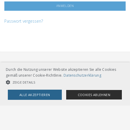
Passwort vergessen?
Durch die Nutzung unserer Website akzeptieren Sie alle Cookies
gemäß unserer Cookie-Richtlinie.
Datenschutzerklärung
ZEIGE DETAILS
VERBAND ÖFFENTLICHER VERKEHR
Dählhölzliweg 12
ALLE AKZEPTIEREN
COOKIES ABLEHNEN
CH-3005 Bern
Tel. Direktkontakt zum VöV-Team
info@voev.ch
UNBEDINGT NOTWENDIGE COOKIES
LEISTUNGSCOOKIES
Lageplan
TARGETING-COOKIES
OMBUDSSTELLEN
Deutschschweiz