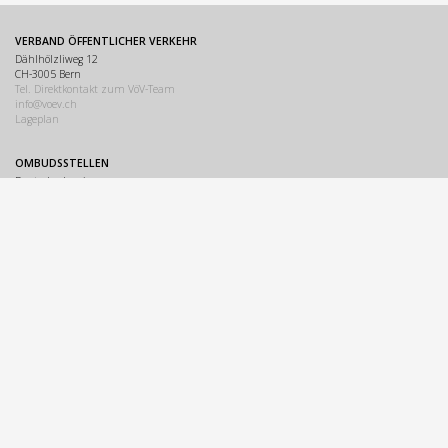
VERBAND ÖFFENTLICHER VERKEHR
Dählhölzliweg 12
CH-3005 Bern
Tel. Direktkontakt zum VöV-Team
info@voev.ch
Lageplan
OMBUDSSTELLEN
Deutschschweiz
Ombudsstelle öffentlicher Verkehr
Dählhölzliweg 12
3005 Bern
info@ombudsstelle.ch
Romandie
Service de médiation des transports publics
Dählhölzliweg 12
3005 Berne
info@servicedemediation.ch
LINKS
Kontakt
Disclaimer
Datenschutzerklärung
Sitemap