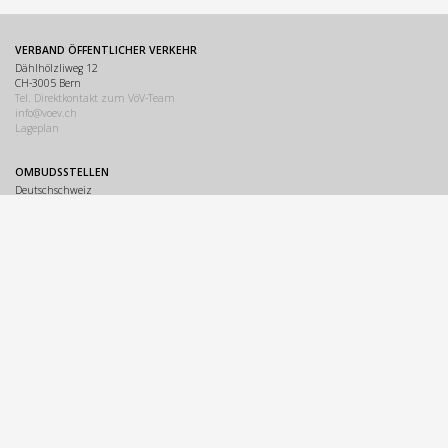
VERBAND ÖFFENTLICHER VERKEHR
Dählhölzliweg 12
CH-3005 Bern
Tel. Direktkontakt zum VöV-Team
info@voev.ch
Lageplan
OMBUDSSTELLEN
Deutschschweiz
Ombudsstelle öffentlicher Verkehr
Dählhölzliweg 12
3005 Bern
info@ombudsstelle.ch
Romandie
Service de médiation des transports publics
Dählhölzliweg 12
3005 Berne
info@servicedemediation.ch
LINKS
Kontakt
Disclaimer
Datenschutzerklärung
Sitemap