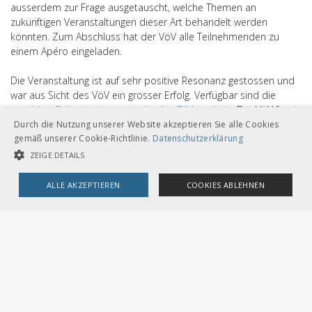
ausserdem zur Frage ausgetauscht, welche Themen an
zukünftigen Veranstaltungen dieser Art behandelt werden
könnten. Zum Abschluss hat der VöV alle Teilnehmenden zu
einem Apéro eingeladen.
Die Veranstaltung ist auf sehr positive Resonanz gestossen und
war aus Sicht des VöV ein grosser Erfolg. Verfügbar sind die
gezeigten
Präsentationen
sowie eine
Bildergalerie
. Der VöV freut
sich auf die neuerliche Durchführung des Treffens im
Durch die Nutzung unserer Website akzeptieren Sie alle Cookies
kommenden Jahr am 29. Oktober 2024 in Neuenburg.
gemäß unserer Cookie-Richtlinie.
Datenschutzerklärung
ZEIGE DETAILS
ALLE AKZEPTIEREN
COOKIES ABLEHNEN
UNBEDINGT NOTWENDIGE COOKIES
LEISTUNGSCOOKIES
TARGETING-COOKIES
Unbedingt notwendige Cookies
Leistungscookies