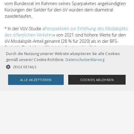
vom Bundesrat im Rahmen seines Sparpaketes angekündigten
Kürzungen der Gelder für den öV würden dem diametral
zuwiderlaufen.
* In der VöV-Studie «
Perspektiven zur Erhöhung des Modalsplits
des öffentlichen Verkehrs
» von 2021 sind höhere Werte für den
öV-Modalsplit-Anteil genannt (28 % für 2020) als in der BFS-
Statistik. Der höhere Wert ist auf unterschiedliche
Berechnungsmethoden der VöV-Studie respektive des BFS
Durch die Nutzung unserer Website akzeptieren Sie alle Cookies
zurückzuführen.
gemäß unserer Cookie-Richtlinie.
Datenschutzerklärung
ZEIGE DETAILS
ALLE AKZEPTIEREN
COOKIES ABLEHNEN
UNBEDINGT NOTWENDIGE COOKIES
LEISTUNGSCOOKIES
TARGETING-COOKIES
Unbedingt notwendige Cookies
Leistungscookies