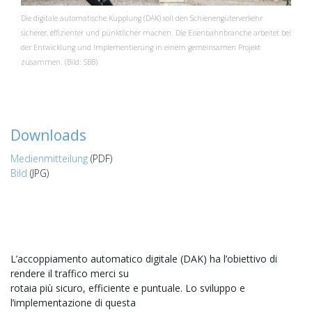
Die digitale automatische Kupplung (DAK) soll den Schienengüterverkehr
sicherer, effizienter und pünktlicher machen. Die Eisenbahnbranche arbeitet bei
der Entwicklung und Implementierung in einem gemeinsamen Projekt
zusammen. (Bild: SBB)
Downloads
Medienmitteilung
(PDF)
Bild
(JPG)
L’accoppiamento automatico digitale (DAK) ha l’obiettivo di
rendere il traffico merci su
rotaia più sicuro, efficiente e puntuale. Lo sviluppo e
l’implementazione di questa