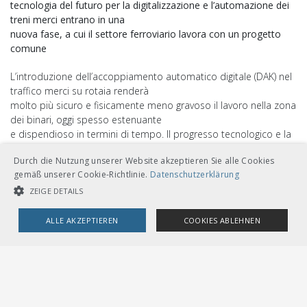
tecnologia del futuro per la digitalizzazione e l’automazione dei
treni merci entrano in una
nuova fase, a cui il settore ferroviario lavora con un progetto
comune
L’introduzione dell’accoppiamento automatico digitale (DAK) nel
traffico merci su rotaia renderà
molto più sicuro e fisicamente meno gravoso il lavoro nella zona
dei binari, oggi spesso estenuante
e dispendioso in termini di tempo. Il progresso tecnologico e la
grande quantità di dati elaborabili
Durch die Nutzung unserer Website akzeptieren Sie alle Cookies
consentiranno di aumentare in misura sostanziale la sicurezza
gemäß unserer Cookie-Richtlinie.
Datenschutzerklärung
del materiale rotabile. Con la
revisione della legge sul trasporto di merci approvata dalle
ZEIGE DETAILS
Camere federali a fine marzo 2025, il
Parlamento ha gettato le basi per la digitalizzazione e
ALLE AKZEPTIEREN
COOKIES ABLEHNEN
l’automazione del traffico merci su rotaia in
Svizzera.
UNBEDINGT NOTWENDIGE COOKIES
LEISTUNGSCOOKIES
L’intero settore ferroviario collabora al progetto
TARGETING-COOKIES
Lo sviluppo di questa tecnologia del futuro sta ora prendendo
velocità. Il dado è tratto, l’intero