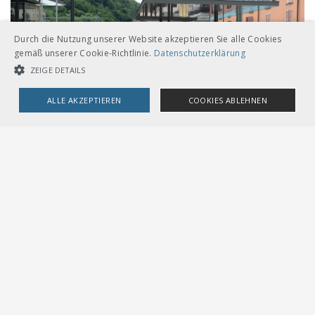
Durch die Nutzung unserer Website akzeptieren Sie alle Cookies
gemäß unserer Cookie-Richtlinie.
Datenschutzerklärung
ZEIGE DETAILS
ALLE AKZEPTIEREN
COOKIES ABLEHNEN
UNBEDINGT NOTWENDIGE COOKIES
LEISTUNGSCOOKIES
TARGETING-COOKIES
Auskunft
Unbedingt notwendige Cookies
Leistungscookies
Medienstelle PostAuto, 058 / 338 57 00,
infomedia@postauto.ch
Targeting-Cookies
Downloads
Streng notwendige Cookies ermöglichen die Kernfunktionen der
Website wie Benutzeranmeldung und Kontoverwaltung. Die Website
Medienmitteilung
(PDF)
kann ohne die unbedingt erforderlichen Cookies nicht ordnungsgemäß
verwendet werden.
Link
Provider /