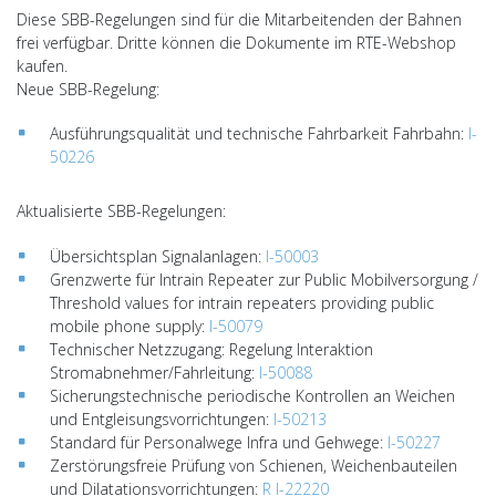
Diese SBB-Regelungen sind für die Mitarbeitenden der Bahnen
frei verfügbar. Dritte können die Dokumente im RTE-Webshop
kaufen.
Neue SBB-Regelung:
Ausführungsqualität und technische Fahrbarkeit Fahrbahn:
I-
50226
Aktualisierte SBB-Regelungen:
Übersichtsplan Signalanlagen:
I-50003
Grenzwerte für Intrain Repeater zur Public Mobilversorgung /
Threshold values for intrain repeaters providing public
mobile phone supply:
I-50079
Technischer Netzzugang: Regelung Interaktion
Stromabnehmer/Fahrleitung:
I-50088
Sicherungstechnische periodische Kontrollen an Weichen
und Entgleisungsvorrichtungen:
I-50213
Standard für Personalwege Infra und Gehwege:
I-50227
Zerstörungsfreie Prüfung von Schienen, Weichenbauteilen
und Dilatationsvorrichtungen:
R I-22220