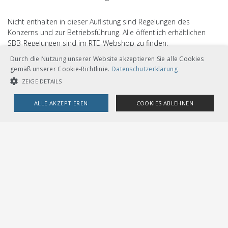
Nicht enthalten in dieser Auflistung sind Regelungen des
Konzerns und zur Betriebsführung. Alle öffentlich erhältlichen
SBB-Regelungen sind im RTE-Webshop zu finden:
www.rte.voev.ch
.
Durch die Nutzung unserer Website akzeptieren Sie alle Cookies
gemäß unserer Cookie-Richtlinie.
Datenschutzerklärung
ZEIGE DETAILS
ALLE AKZEPTIEREN
COOKIES ABLEHNEN
UNBEDINGT NOTWENDIGE COOKIES
LEISTUNGSCOOKIES
TARGETING-COOKIES
VERBAND ÖFFENTLICHER VERKEHR
Unbedingt notwendige Cookies
Leistungscookies
Dählhölzliweg 12
Targeting-Cookies
CH-3005 Bern
Tel. Direktkontakt zum VöV-Team
info@voev.ch
Streng notwendige Cookies ermöglichen die Kernfunktionen der
Lageplan
Website wie Benutzeranmeldung und Kontoverwaltung. Die Website