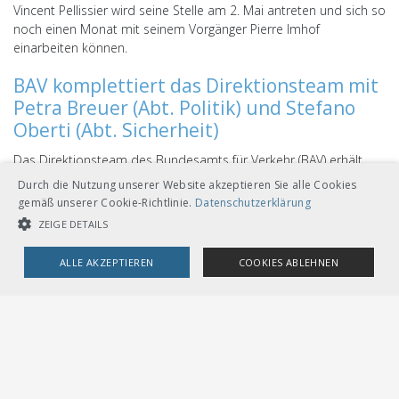
Vincent Pellissier wird seine Stelle am 2. Mai antreten und sich so
noch einen Monat mit seinem Vorgänger Pierre Imhof
einarbeiten können.
BAV komplettiert das Direktionsteam mit
Petra Breuer (Abt. Politik) und Stefano
Oberti (Abt. Sicherheit)
Das Direktionsteam des Bundesamts für Verkehr (BAV) erhält
zwei neue Mitglieder: Stefano Oberti als Abteilungschef
Durch die Nutzung unserer Website akzeptieren Sie alle Cookies
Sicherheit und Petra Breuer als Abteilungschefin Politik. Stefano
gemäß unserer Cookie-Richtlinie.
Datenschutzerklärung
Oberti, gebürtiger Tessiner, folgt per 1. August 2025 auf Rudolf
ZEIGE DETAILS
Sperlich. Petra Breuer übernimmt das Amt am 1. Juni 2025 von
Gery Balmer.
ALLE AKZEPTIEREN
COOKIES ABLEHNEN
UNBEDINGT NOTWENDIGE COOKIES
LEISTUNGSCOOKIES
TARGETING-COOKIES