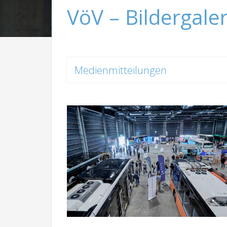
VöV – Bildergale
Medienmitteilungen