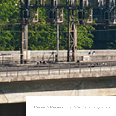
Medien
>
Mediencorner
> VöV – Bildergalerien