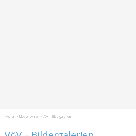
Medien
>
Mediencorner
> VöV – Bildergalerien
VöV – Bildergalerien