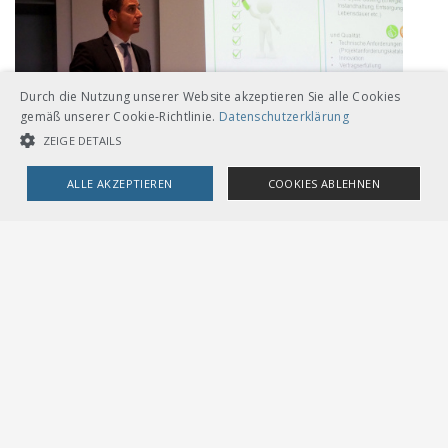
Durch die Nutzung unserer Website akzeptieren Sie alle Cookies
gemäß unserer Cookie-Richtlinie.
Datenschutzerklärung
ZEIGE DETAILS
ALLE AKZEPTIEREN
COOKIES ABLEHNEN
UNBEDINGT NOTWENDIGE COOKIES
LEISTUNGSCOOKIES
TARGETING-COOKIES
Unbedingt notwendige Cookies
Leistungscookies
Targeting-Cookies
Streng notwendige Cookies ermöglichen die Kernfunktionen der
Website wie Benutzeranmeldung und Kontoverwaltung. Die Website
kann ohne die unbedingt erforderlichen Cookies nicht ordnungsgemäß